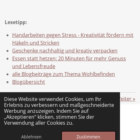
Lesetipp:
Handarbeiten gegen Stress - Kreativität fördern mit
Häkeln und Stricken
Geschenke nachhaltig und kreativ verpacken
Essen statt hetzen: 20 Minuten für mehr Genuss
und Lebensfreude
alle Blogbeiträge zum Thema Wohlbefinden
Blogübersicht
«
Zurück
Weiter
»
Diese Website verwendet Cookies, um Ihr
Erlebnis zu verbessern und maßgeschneiderte
Werbung anzuzeigen. Indem Sie auf
„Akzeptieren“ klicken, stimmen Sie der
Verwendung aller Cookies zu.
Impressum
Datenschutz
© 2025 - 2026 Lesefreizeit
Ablehnen
Zustimmen
Mit Unterstützung von
Webador