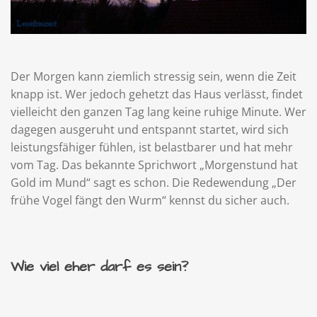
Der Morgen kann ziemlich stressig sein, wenn die Zeit
knapp ist. Wer jedoch gehetzt das Haus verlässt, findet
vielleicht den ganzen Tag lang keine ruhige Minute. Wer
dagegen ausgeruht und entspannt startet, wird sich
leistungsfähiger fühlen, ist belastbarer und hat mehr
vom Tag. Das bekannte Sprichwort „Morgenstund hat
Gold im Mund“ sagt es schon. Die Redewendung „Der
frühe Vogel fängt den Wurm“ kennst du sicher auch.
Wie viel eher darf es sein?